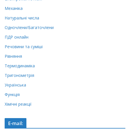
Механіка
Натуральні числа
Одночлени/Багаточлени
ПДР онлайн
Речовини та суміші
Рівняння
Термодинаміка
Тригонометрія
Українська
Функція
Хімічні реакції
E-mail: