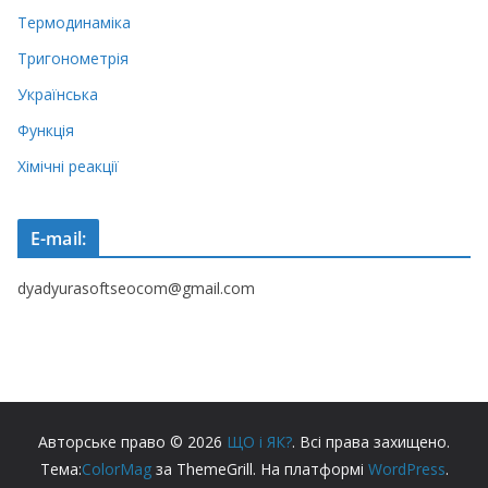
Термодинаміка
Тригонометрія
Українська
Функція
Хімічні реакції
E-mail:
dyadyurasoftseocom@gmail.com
Авторське право © 2026
ЩО і ЯК?
. Всі права захищено.
Тема:
ColorMag
за ThemeGrill. На платформі
WordPress
.