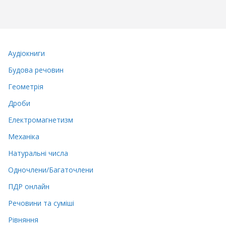
Аудіокниги
Будова речовин
Геометрія
Дроби
Електромагнетизм
Механіка
Натуральні числа
Одночлени/Багаточлени
ПДР онлайн
Речовини та суміші
Рівняння