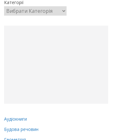
Категорії
Аудіокниги
Будова речовин
Геометрія