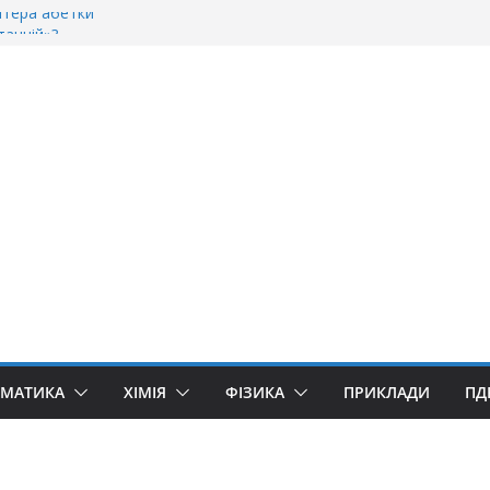
ітера абетки
танній»?
ворити “Велике дякую”?
якую» чи «Спасибі»?
уллівер»? Правила вживання літери «Ґ»
ЕМАТИКА
ХІМІЯ
ФІЗИКА
ПРИКЛАДИ
ПД