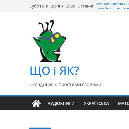
Перейти
«Репресована» л
Останні:
Субота, 8 Серпня, 2026
до
«Крайній» чи «ос
Чи правильно го
вмісту
Як правильно: «Д
«Гуллівер» чи «Ґ
ЩО і ЯК?
Складні речі простими словами
АУДІОКНИГИ
УКРАЇНСЬКА
МАТ