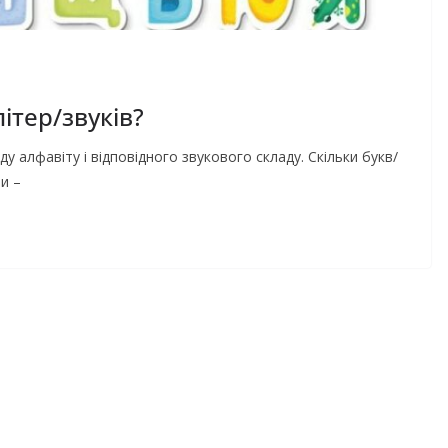
літер/звуків?
у алфавіту і відповідного звукового складу. Скільки букв/
ли –