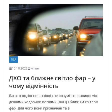
ПДР
15.10.2022
winner
ДХО та ближнє світло фар – у
чому відмінність
Багато водіїв-початківців не розуміють різницю між
денними ходовими вогнями (ДХО) і ближнім світлом
фар. Для чого вони призначені та в