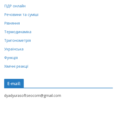
ПДР онлайн
Речовини та суміші
Рівняння
Термодинаміка
Тригонометрія
Українська
Функція
Хімічні реакції
E-mail:
dyadyurasoftseocom@gmail.com