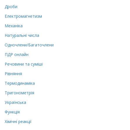
Дроби
Електромагнетизм
Механіка
Натуральні числа
Одночлени/Багаточлени
ПДР онлайн
Речовини та суміші
Рівняння
Термодинаміка
Тригонометрія
Українська
Функція
Хімічні реакції