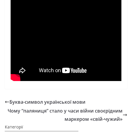
Буква-символ української мови
Чому “паляниця” стало у часи війни своєрідним
маркером «свій-чужий»
Категорії