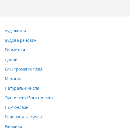
Аудіокниги
Будова речовин
Геометрія
Дроби
Електромагнетизм
Механіка
Натуральні числа
Одночлени/Багаточлени
ПДР онлайн
Речовини та суміші
Рівняння