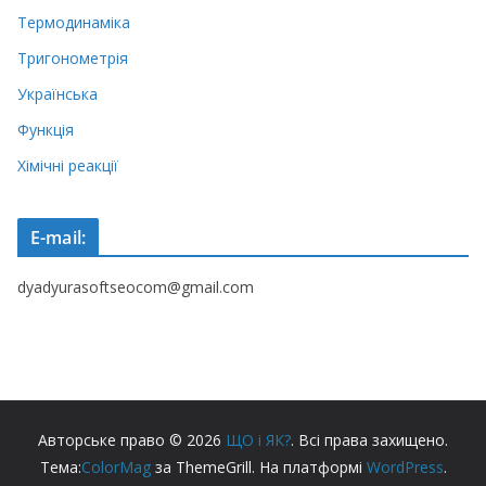
Термодинаміка
Тригонометрія
Українська
Функція
Хімічні реакції
E-mail:
dyadyurasoftseocom@gmail.com
Авторське право © 2026
ЩО і ЯК?
. Всі права захищено.
Тема:
ColorMag
за ThemeGrill. На платформі
WordPress
.