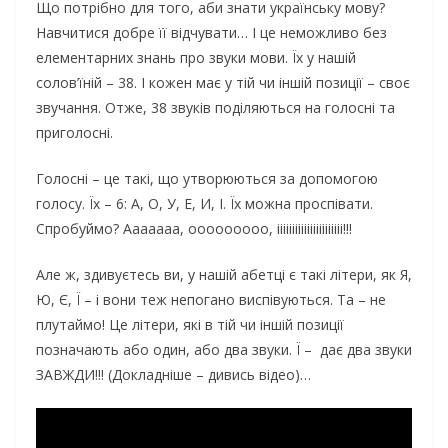
Що потрібно для того, аби знати українську мову?
Навчитися добре її відчувати… І це неможливо без
елементарних знань про звуки мови. Їх у нашій
солов’їній – 38. І кожен має у тій чи іншій позиції – своє
звучання. Отже, 38 звуків поділяються на голосні та
приголосні.
Голосні – це такі, що утворюються за допомогою
голосу. Їх – 6: А, О, У, Е, И, І. Їх можна проспівати.
Спробуймо? Ааааааа, ооооооооо, іііііііііііііііііііііі!!!
Але ж, здивуєтесь ви, у нашій абетці є такі літери, як Я,
Ю, Є, Ї – і вони теж непогано виспівуються. Та – не
плутаймо! Це літери, які в тій чи іншій позиції
позначають або один, або два звуки. Ї – дає два звуки
ЗАВЖДИ!!! (Докладніше – дивись відео)…