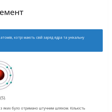
лемент
атомів, котрі мають свій заряд ядра та унікальну
(S).
21 з яких було отримано штучним шляхом. Кількість