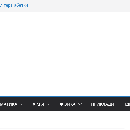
літера абетки
станній»?
оворити “Велике дякую”?
«Дякую» чи «Спасибі»?
«Ґуллівер»? Правила вживання літери «Ґ»
ЕМАТИКА
ХІМІЯ
ФІЗИКА
ПРИКЛАДИ
ПД