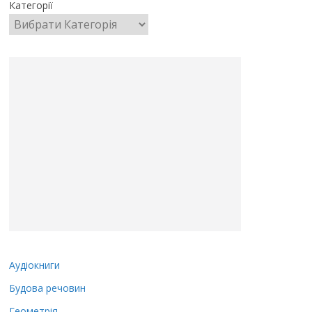
Категорії
Аудіокниги
Будова речовин
Геометрія