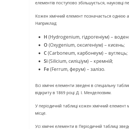
елементів поступово збільшується, науковці п
Кожен хімічний елемент позначається однією а
Наприклад:
H
(Hydrogenium, гідрогеніум) – воден
О
(Oxygenium, оксигеніум) – кисень;
C
(Carboneum, карбонеум) – вуглець;
Si
(Silicium, силіціум) – кремній;
Fe
(Ferrum, ферум) – залізо.
Всі хімічні елементи зведені в спеціальну таб
відкриту в 1869 році Д. І. Менделєєвим.
У періодичній таблиці кожен хімічний елемент 
місце.
Усі хімічні елементи в Періодичній таблиці звед