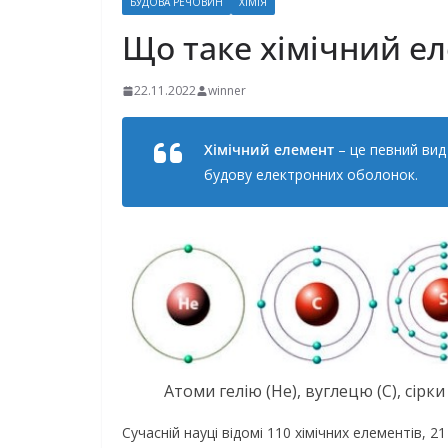
БУДОВА РЕЧОВИН
ХІМІЯ
Що таке хімічний е
22.11.2022
winner
Хімічний елемент
– це певний вид 
будову електронних оболонок.
Атоми гелію (He), вуглецю (С), сірки 
Сучасній науці відомі 110 хімічних елементів, 