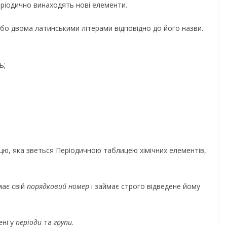
еріодично винаходять нові елементи.
бо двома латинськими літерами відповідно до його назви.
ь;
лицю, яка зветься Періодичною таблицею хімічних елементів,
має свій
порядковий номер
і займає строго відведене йому
ені у
періоди
та
групи
.