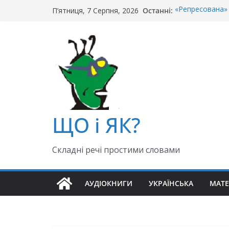
Перейти
Останні:
«Репресована» 
П’ятниця, 7 Серпня, 2026
до
«Крайній» чи «о
Чи правильно г
вмісту
Як правильно: 
«Гуллівер» чи 
ЩО і ЯК?
Складні речі простими словами
АУДІОКНИГИ
УКРАЇНСЬКА
МАТ