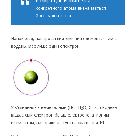
Розмір ступеня окиснення
конкретного атома визначається
його валентністю.
Наприклад, найпростіший хімічний елемент, яким є
водень, має лише один електрон.
У з’єднаннях з неметалами (HCl, H
O, CH
…) водень
2
4
віддає свій електрон більш електронегативним
елементам, виявляючи ступінь окиснення +1.