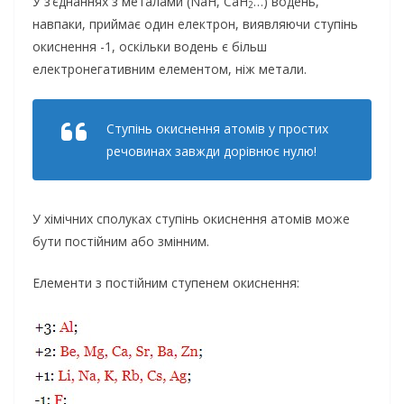
У з’єднаннях з металами (NaH, CaH
…) водень,
2
навпаки, приймає один електрон, виявляючи ступінь
окиснення -1, оскільки водень є більш
електронегативним елементом, ніж метали.
Ступінь окиснення атомів у простих
речовинах завжди дорівнює нулю!
У хімічних сполуках ступінь окиснення атомів може
бути постійним або змінним.
Елементи з постійним ступенем окиснення: