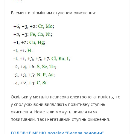
Елементи зі змінним ступенем окиснення:
Оскільки у металів невисока електронегативність, то
у сполуках вони виявляють позитивну ступінь
окиснення. Неметали можуть виявляти як
позитивний, так і негативний ступінь окиснення.
ГОЛОВНЕ МЕНЮ розділу “Будова речовин”
…