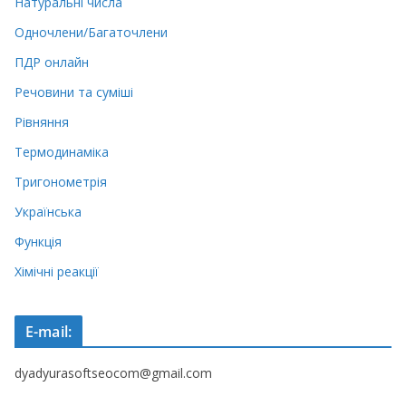
Натуральні числа
Одночлени/Багаточлени
ПДР онлайн
Речовини та суміші
Рівняння
Термодинаміка
Тригонометрія
Українська
Функція
Хімічні реакції
E-mail:
dyadyurasoftseocom@gmail.com