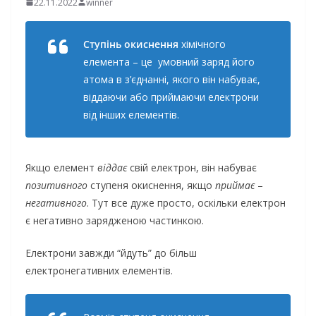
22.11.2022
winner
Ступінь окиснення
хімічного
елемента – це умовний заряд його
атома в з’єднанні, якого він набуває,
віддаючи або приймаючи електрони
від інших елементів.
Якщо елемент
віддає
свій електрон, він набуває
позитивного
ступеня окиснення, якщо
приймає
–
негативного
. Тут все дуже просто, оскільки електрон
є негативно зарядженою частинкою.
Електрони завжди “йдуть” до більш
електронегативних елементів.