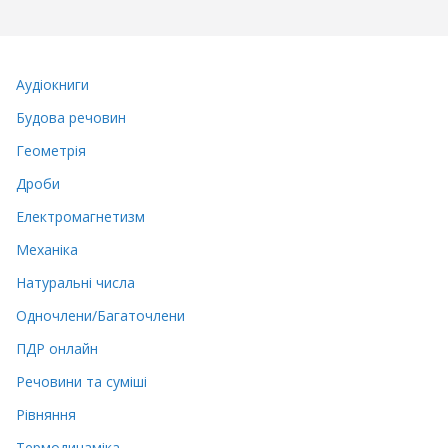
Аудіокниги
Будова речовин
Геометрія
Дроби
Електромагнетизм
Механіка
Натуральні числа
Одночлени/Багаточлени
ПДР онлайн
Речовини та суміші
Рівняння
Термодинаміка