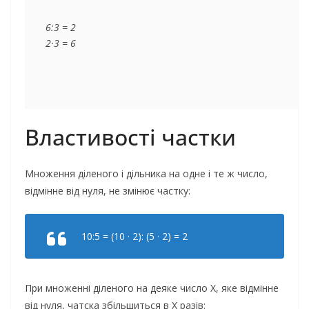
6:3 = 2

Властивості частки
Множення діленого і дільника на одне і те ж число,
відмінне від нуля, не змінює частку:
10:5 = (10 · 2): (5 · 2) = 2
При множенні діленого на деяке число Х, яке відмінне
від нуля, чатска збільшиться в Х разів: