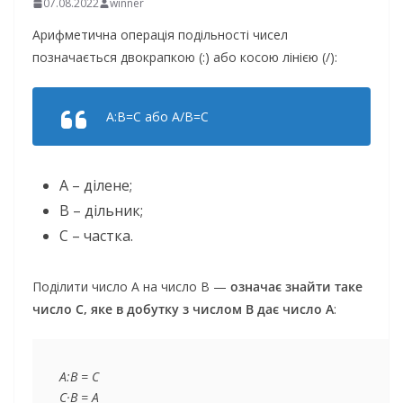
07.08.2022
winner
Арифметична операція подільності чисел
позначається двокрапкою (:) або косою лінією (/):
А:B=C або A/B=C
А – ділене;
В – дільник;
С – частка.
Поділити число А на число В —
означає знайти таке
число
С
, яке в добутку з
числом В
дає
число А
:
А:B = C

С·В = А
